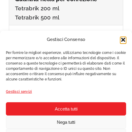
Tetrabrik 200 ml
Tetrabrik 500 ml
Modalità di conservazione
Gestisci Consenso
Temperatura ambiente
Per fornire le migliori esperienze, utilizziamo tecnologie come i cookie
per memorizzare e/o accedere alle informazioni del dispositivo. Il
consenso a queste tecnologie ci permetterà di elaborare dati come il
comportamento di navigazione o ID unici su questo sito. Non
acconsentire o ritirare il consenso può influire negativamente su
alcune caratteristiche e funzioni.
CENTRALE DEL LATTE D’ITALIA S.P.A.
© 2026 -
Gestisci servizi
Sede legale:
Via Filadelfia 220, 10137 Torino
Sede secondaria:
Via dell’Olmatello 20, 50127 Firenze
P. IVA
01934250018 |
Iscrizione al Registro Imprese
– Archivio Ufficiale della
Accetta tutti
CCIAA di Torino
Numero REA
: TO - 520409 -
Capitale Sociale
: Euro 28.840.041,20
Nega tutti
Cookie Policy
|
Privacy & Cookie Policy