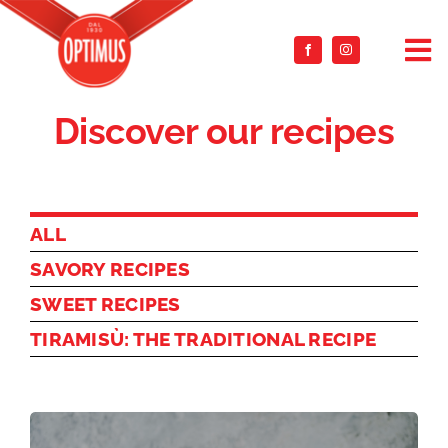
Salta
al
To
contenuto
Na
Discover our recipes
OUR HISTORY
PRODUCTS
ALL
MASCARPONE ACADEMY
SAVORY RECIPES
CONTACT US
SWEET RECIPES
TIRAMISÙ: THE TRADITIONAL RECIPE
IT