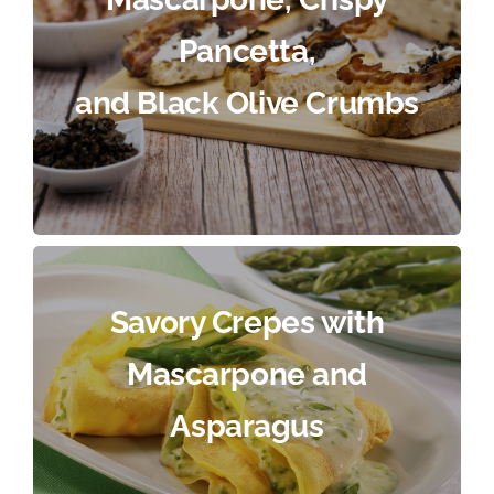
Pancetta,
and Black Olive Crumbs
Savory Crepes with
Mascarpone and
Asparagus