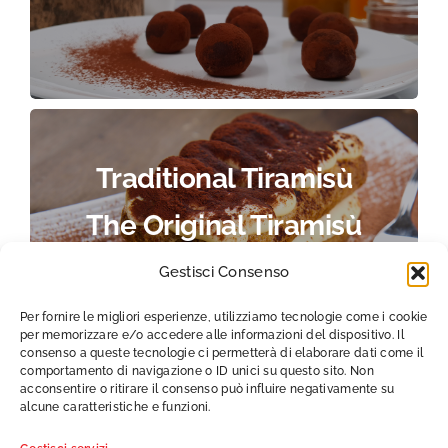
Traditional Tiramisù
The Original Tiramisù
Recipe
Gestisci Consenso
Per fornire le migliori esperienze, utilizziamo tecnologie come i cookie
per memorizzare e/o accedere alle informazioni del dispositivo. Il
consenso a queste tecnologie ci permetterà di elaborare dati come il
comportamento di navigazione o ID unici su questo sito. Non
acconsentire o ritirare il consenso può influire negativamente su
alcune caratteristiche e funzioni.
CENTRALE DEL LATTE D’ITALIA S.P.A.
© 2026 -